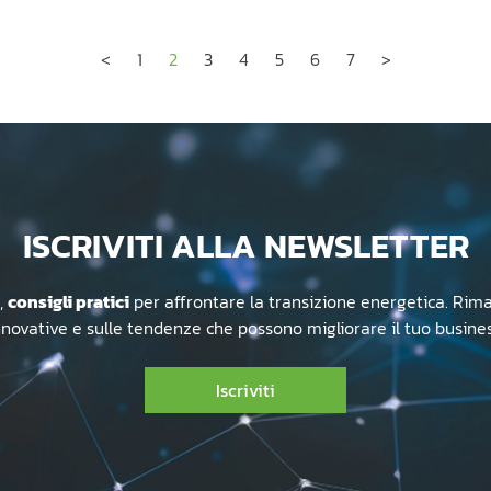
Precedente
Successiva
<
1
2
3
4
5
6
7
>
ISCRIVITI ALLA NEWSLETTER
,
consigli pratici
per affrontare la transizione energetica. Rima
nnovative e sulle tendenze che possono migliorare il tuo busines
Iscriviti