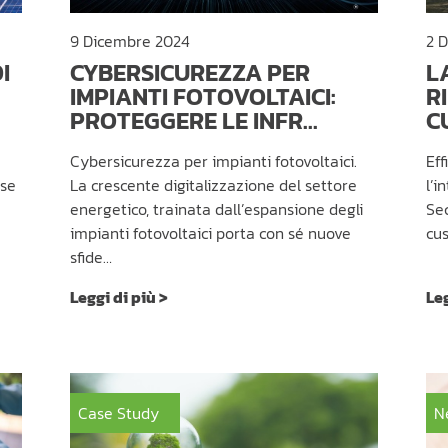
9 Dicembre 2024
2 
I
CYBERSICUREZZA PER
L
IMPIANTI FOTOVOLTAICI:
R
PROTEGGERE LE INFR...
C
Cybersicurezza per impianti fotovoltaici.
Eff
ese
La crescente digitalizzazione del settore
l’i
energetico, trainata dall’espansione degli
Se
impianti fotovoltaici porta con sé nuove
cu
sfide…
Leggi di più >
Leg
Case Study
N