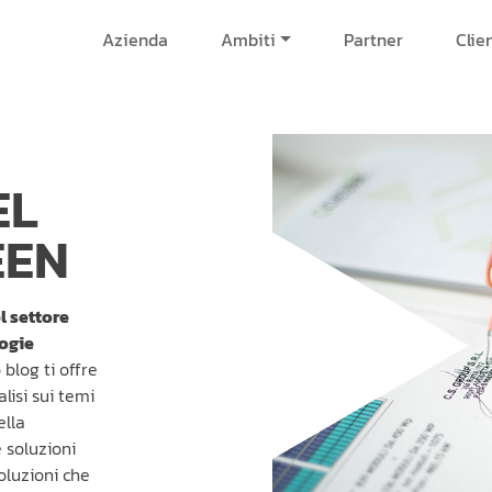
Azienda
Ambiti
Partner
Clie
EL
EEN
l settore
logie
o blog ti offre
alisi sui temi
ella
e soluzioni
oluzioni che