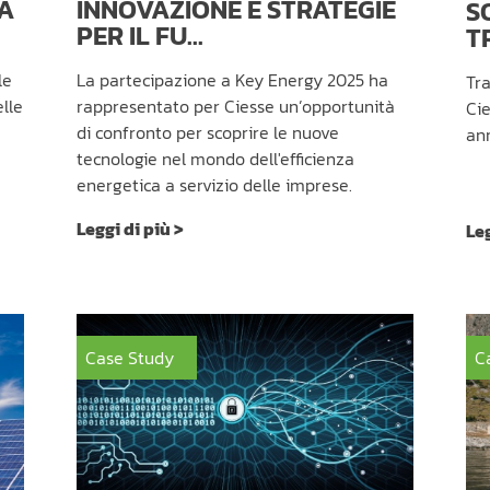
TÀ
INNOVAZIONE E STRATEGIE
S
PER IL FU...
T
le
La partecipazione a Key Energy 2025 ha
Tra
lle
rappresentato per Ciesse un’opportunità
Cie
di confronto per scoprire le nuove
ann
tecnologie nel mondo dell'efficienza
energetica a servizio delle imprese.
Leggi di più >
Leg
Case Study
C