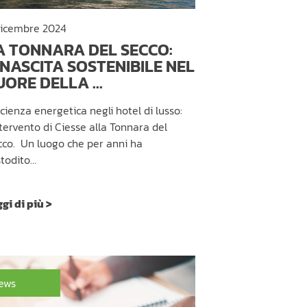
Dicembre 2024
A TONNARA DEL SECCO:
INASCITA SOSTENIBILE NEL
UORE DELLA ...
icienza energetica negli hotel di lusso:
ntervento di Ciesse alla Tonnara del
cco. Un luogo che per anni ha
stodito…
gi di più >
ews